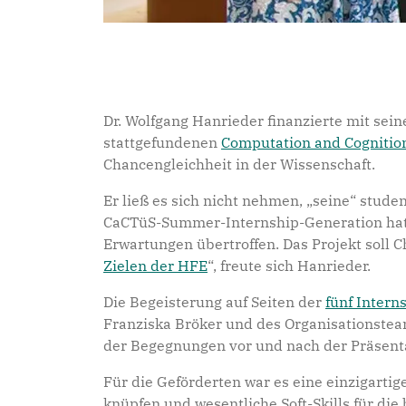
Dr. Wolfgang Hanrieder finanzierte mit se
stattgefundenen
Computation and Cognitio
Chancengleichheit in der Wissenschaft.
Er ließ es sich nicht nehmen, „seine“ stud
CaCTüS-Summer-Internship-Generation hat m
Erwartungen übertroffen. Das Projekt soll 
Zielen der HFE
“, freute sich Hanrieder.
Die Begeisterung auf Seiten der
fünf Intern
Franziska Bröker und des Organisationstea
der Begegnungen vor und nach der Präsentat
Für die Geförderten war es eine einzigartig
knüpfen und wesentliche Soft-Skills für die 