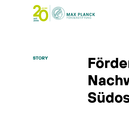
Förder
STORY
Nachw
Südos