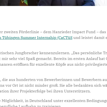
iner zweiten Förderlinie – dem Hanrieder Impact Fund – 
n Tübingen Summer Internship (CaCTüS
und leistet damit 
entischen Jungforscher kennenzulernen. „Das persönliche Tr
ir sehr viel Spaß gemacht. Bereits im ersten Anlauf hat
Chancen eröffnen für exzellente Köpfe aus nicht-privilegie
s
, die aus hunderten von Bewerberinnen und Bewerbern aus
ms vor Ort ist nicht minder groß. Sie alle bedankten sic
ion ihrer Projekterfolge bei ihren Unterstützern.
e Möglichkeit, in Deutschland unter exzellenten Bedingung
berufliche Laufbahn zu trainieren.