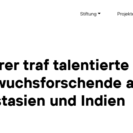
Stiftung
Projek
er traf talentierte
uchsforschende au
tasien und Indien