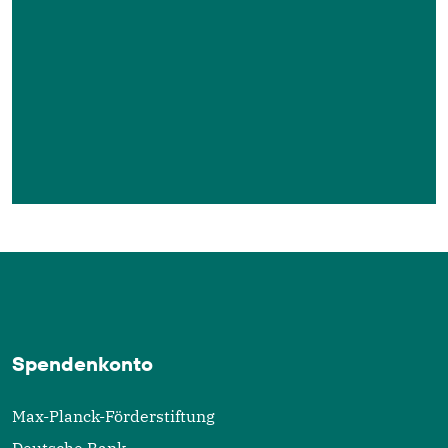
Lesenswert!
"Enlighten your clock"
von Coline
Weinzaepflen, herausgegeben von Manuel
Spitschan.
Spendenkonto
Max-Planck-Förderstiftung
Deutsche Bank