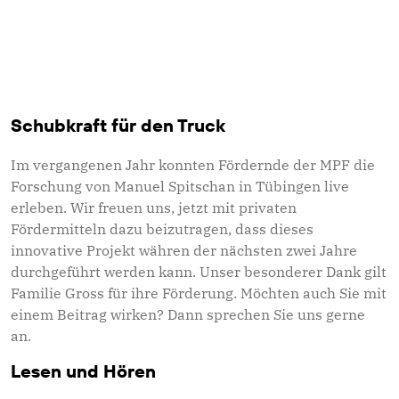
Prof. Dr. Manuel Spitschan
...
... leitet die Forschungsgruppe "Translationale
sensorische und zirkadiane Neurowissenschaften" am
Schubkraft für den Truck
MPI für biologische Kybernetik in Tübingen.
Im vergangenen Jahr konnten Fördernde der MPF die
Forschung von Manuel Spitschan in Tübingen live
erleben. Wir freuen uns, jetzt mit privaten
Fördermitteln dazu beizutragen, dass dieses
innovative Projekt währen der nächsten zwei Jahre
durchgeführt werden kann. Unser besonderer Dank gilt
Familie Gross für ihre Förderung. Möchten auch Sie mit
einem Beitrag wirken? Dann sprechen Sie uns gerne
an.
Lesen und Hören