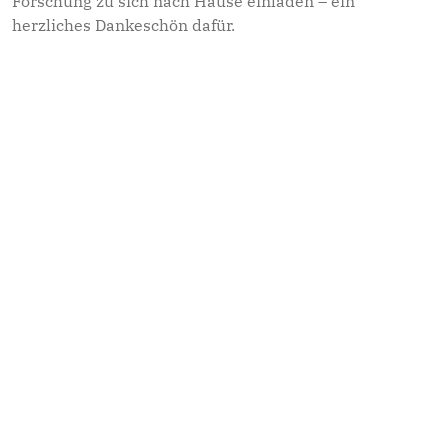
Forschung zu sich nach Hause einladen – ein
herzliches Dankeschön dafür.