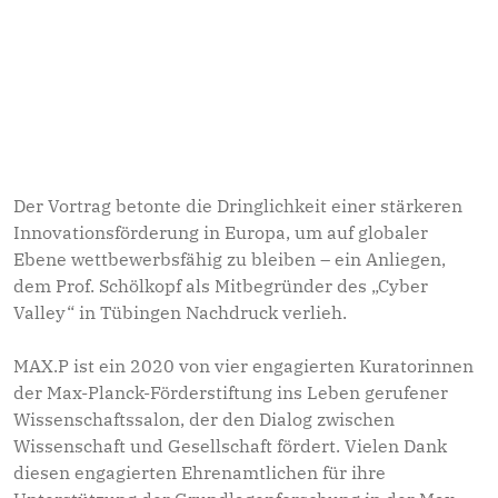
Dabei ging Prof. Schölkopf nicht nur auf die Potenziale
ein, sondern beleuchtete auch die Herausforderungen.
Fragen zur ethischen Verantwortung und dem Risiko
einer möglichen Abhängigkeit von amerikanischen
Technologiegiganten regten zur anschließenden
Diskussion an, die bei diesem hochaktuellen und alle
betreffenden Thema kaum enden wollte.
Der Vortrag betonte die Dringlichkeit einer stärkeren
Innovationsförderung in Europa, um auf globaler
Ebene wettbewerbsfähig zu bleiben – ein Anliegen,
dem Prof. Schölkopf als Mitbegründer des „Cyber
Valley“ in Tübingen Nachdruck verlieh.
MAX.P ist ein 2020 von vier engagierten Kuratorinnen
der Max-Planck-Förderstiftung ins Leben gerufener
Wissenschaftssalon, der den Dialog zwischen
Wissenschaft und Gesellschaft fördert. Vielen Dank
diesen engagierten Ehrenamtlichen für ihre