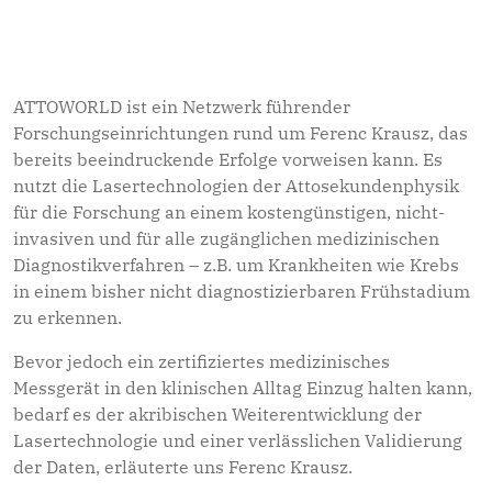
Die Gelegenheit, eines von vier Laboren im Max-
Planck-Institut für Physik oder im Max-Planck-Institut
für Quantenoptik – wo auch die ATTOWORLD
angesiedelt ist – durch Führungen kennenzulernen,
ATTOWORLD ist ein Netzwerk führender
wurde bis auf den letzten Platz genutzt.
Forschungseinrichtungen rund um Ferenc Krausz, das
bereits beeindruckende Erfolge vorweisen kann. Es
nutzt die Lasertechnologien der Attosekundenphysik
für die Forschung an einem kostengünstigen, nicht-
invasiven und für alle zugänglichen medizinischen
Diagnostikverfahren – z.B. um Krankheiten wie Krebs
in einem bisher nicht diagnostizierbaren Frühstadium
zu erkennen.
Bevor jedoch ein zertifiziertes medizinisches
Messgerät in den klinischen Alltag Einzug halten kann,
bedarf es der akribischen Weiterentwicklung der
Lasertechnologie und einer verlässlichen Validierung
der Daten, erläuterte uns Ferenc Krausz.