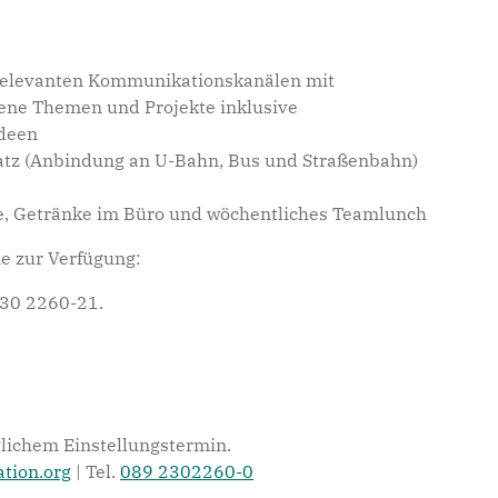
n relevanten Kommunikationskanälen mit
gene Themen und Projekte inklusive
Ideen
latz (Anbindung an U-Bahn, Bus und Straßenbahn)
fee, Getränke im Büro und wöchentliches Teamlunch
e zur Verfügung:
230 2260-21.
lichem Einstellungstermin.
tion.org
| Tel.
089 2302260-0