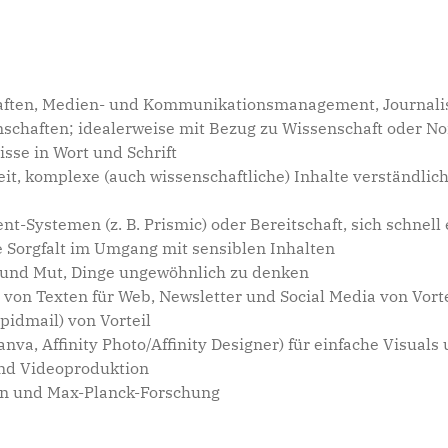
ten, Medien- und Kommunikationsmanagement, Journalism
nschaften; idealerweise mit Bezug zu Wissenschaft oder No
sse in Wort und Schrift
t, komplexe (auch wissenschaftliche) Inhalte verständlic
Systemen (z. B. Prismic) oder Bereitschaft, sich schnell
e Sorgfalt im Umgang mit sensiblen Inhalten
ät und Mut, Dinge ungewöhnlich zu denken
von Texten für Web, Newsletter und Social Media von Vorte
pidmail) von Vorteil
anva, Affinity Photo/Affinity Designer) für einfache Visuals
und Videoproduktion
en und Max-Planck-Forschung