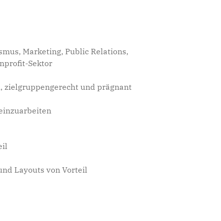
us, Marketing, Public Relations,
nprofit-Sektor
h, zielgruppengerecht und prägnant
 einzuarbeiten
il
 und Layouts von Vorteil