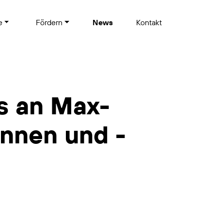
te
Fördern
News
Kontakt
s an Max-
innen und -