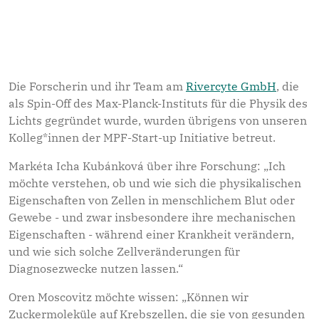
Merkmale der Zellen reflektieren physiologische und
pathologische Veränderungen in der Zellfunktion und
bieten vielversprechende Biomarker für die Diagnose
und Prognose von Krankheiten.
Die Forscherin und ihr Team am
Rivercyte GmbH
, die
als Spin-Off des Max-Planck-Instituts für die Physik des
Lichts gegründet wurde, wurden übrigens von unseren
Kolleg*innen der MPF-Start-up Initiative betreut.
Markéta Icha Kubánková über ihre Forschung: „Ich
möchte verstehen, ob und wie sich die physikalischen
Eigenschaften von Zellen in menschlichem Blut oder
Gewebe - und zwar insbesondere ihre mechanischen
Eigenschaften - während einer Krankheit verändern,
und wie sich solche Zellveränderungen für
Diagnosezwecke nutzen lassen.“
Oren Moscovitz möchte wissen: „Können wir
Zuckermoleküle auf Krebszellen, die sie von gesunden