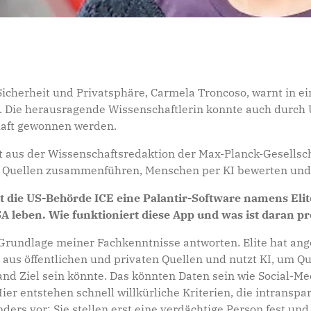
 Sicherheit und Privatsphäre, Carmela Troncoso, warnt in 
Die herausragende Wissenschaftlerin konnte auch durch 
chaft gewonnen werden.
t aus der Wissenschaftsredaktion der Max-Planck-Gesellsc
n Quellen zusammenführen, Menschen per KI bewerten und 
zt die US-Behörde ICE eine Palantir-Software namens Eli
A leben. Wie funktioniert diese App und was ist daran p
r Grundlage meiner Fachkenntnisse antworten. Elite hat ang
 aus öffentlichen und privaten Quellen und nutzt KI, um 
and Ziel sein könnte. Das könnten Daten sein wie Social-Me
r entstehen schnell willkürliche Kriterien, die intransp
ers vor: Sie stellen erst eine verdächtige Person fest und