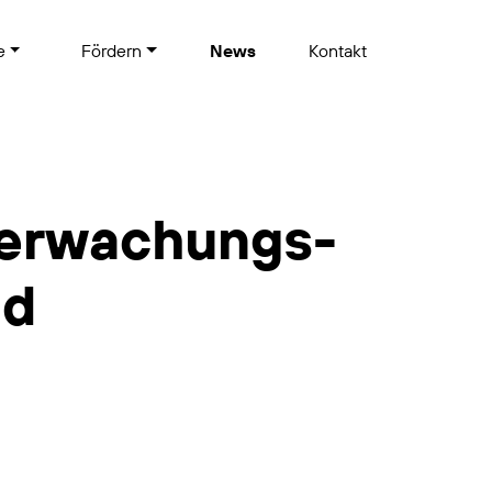
te
Fördern
News
Kontakt
berwachungs­
nd