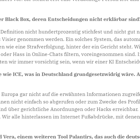
r Black Box, deren Entscheidungen nicht erklärbar sind
r Definition nicht hundertprozentig stichfest und nicht gut
Visier genommen werden. Ein solches System, das automati
 wie eine Strafverfolgung, hinter der ein Gericht steht. Wi
der Hass in Online-Chats filtern, voreingenommen sind. I
lten wir immer vorsichtig sein, wenn wir einer KI Entschei
e wie ICE, was in Deutschland grundgesetzwidrig wäre. A
n Europa gar nicht auf die erwähnten Informationen zugrei
en nicht einfach so abgerufen oder zum Zwecke des Profi
ind über gerichtliche Anordnungen oder Hacks erreichbar. 
t. Wir alle hinterlassen im Internet Fußabdrücke, mit den
 Vera, einem weiteren Tool Palantirs, das auch die deuts