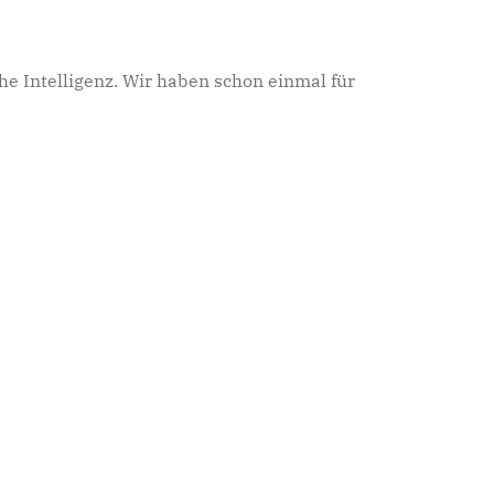
e Intelligenz. Wir haben schon einmal für
tz im Anthropozän“ zur Forschung von
elski, dessen Forschung von
milie Gross unterstützt wurde
“ kommt diesmal von der ATTO-