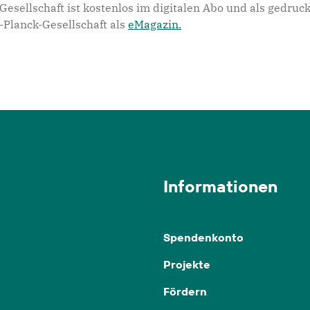
sellschaft ist kostenlos im digitalen Abo und als gedruckt
x-Planck-Gesellschaft als
eMagazin.
Informationen
Spendenkonto
Projekte
Fördern