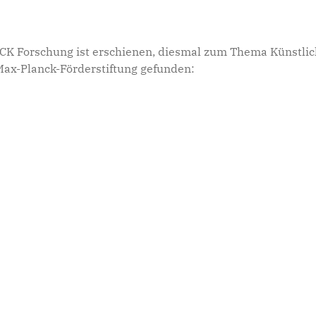
CK Forschung ist erschienen, diesmal zum Thema Künstlich
Max-Planck-Förderstiftung gefunden:
„Naturschu
Martin Wik
Fördererfa
„Post aus…