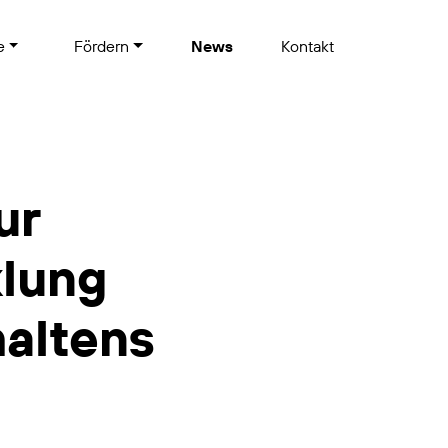
te
Fördern
News
Kontakt
ur
klung
haltens