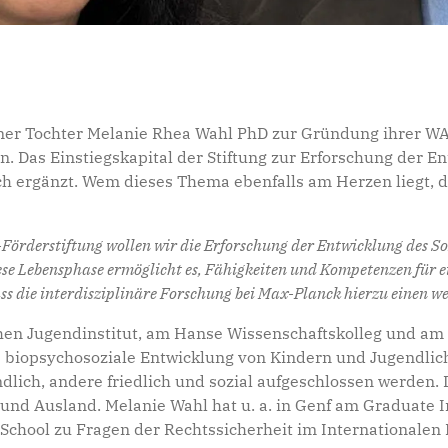
 seiner Tochter Melanie Rhea Wahl PhD zur Gründung ihre
. Das Einstiegskapital der Stiftung zur Erforschung der E
h ergänzt. Wem dieses Thema ebenfalls am Herzen liegt, d
örderstiftung wollen wir die Erforschung der Entwicklung des Sozi
iese Lebensphase ermöglicht es, Fähigkeiten und Kompetenzen für 
ss die interdisziplinäre Forschung bei Max-Planck hierzu einen wer
hen Jugendinstitut, am Hanse Wissenschaftskolleg und am
e biopsychosoziale Entwicklung von Kindern und Jugendlich
ich, andere friedlich und sozial aufgeschlossen werden. D
nd Ausland. Melanie Wahl hat u. a. in Genf am Graduate In
 School zu Fragen der Rechtssicherheit im Internationalen 