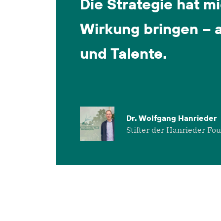
das Tübinger KI-Zen­trum bieten seit 2022 
zu zehn Studierenden auf Bachelor- oder
Masterniveau bezahlte dreimonatige Prakti
im Sommer an. Sie arbeiten mit hochkaräti­
Wissenschaft­­ler*innen an Forschungs­
projekten aus den Bereichen Machine
Learning, Elektrotechnik, theoretische
Neurowissenschaften, Verhaltensexperi­me
und Datenanalyse.
Das CaCTüS-Praktikum richtet sich an jung
Wissen­schaftler*innen, die persönliche,
finanzielle, regionale oder gesellschaftliche
Zwänge erleben. Es soll ihnen helfen, ihre
Forschungskarriere voranzutreiben.