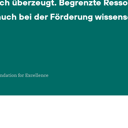
bis
ka
gen
nte
e