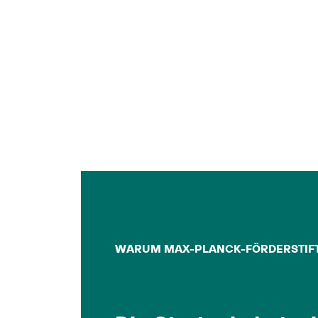
COMPUTATION & COGNITION TÜBINGEN
SOMMERPRAKTIKUM
CaCTüS Internship
Program
Die Max-Planck-Institute für biologische
Kybernetik und Intelligente Systeme sowie