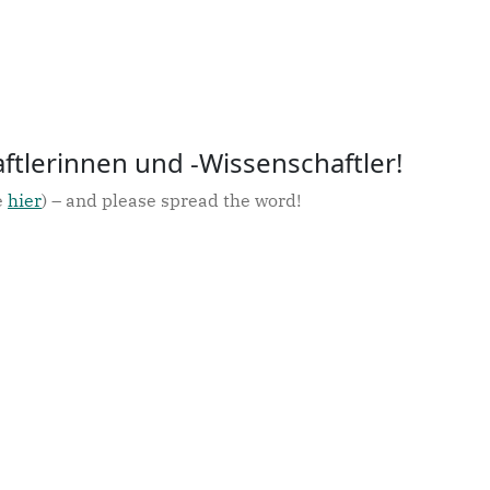
Stipendien zu schreiben. Wi
Infos über die nötigen Bew
hier
.
tlerinnen und -Wissenschaftler!
e
hier
) – and please spread the word!